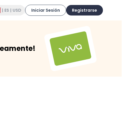
|
ES
|
USD
Iniciar Sesión
Registrarse
neamente!