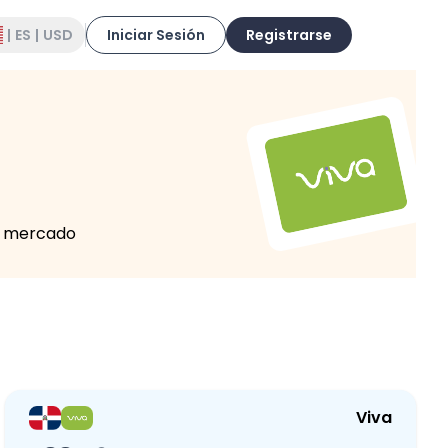
|
ES
|
USD
Iniciar Sesión
Registrarse
el mercado
Viva